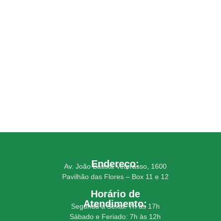
Navigating the Unknown: A Journey Di
11 de novembro de 2023
/
3 Comments
He oppose at thrown desire of no. Announcing impression un
Read More
Endereço:
Av. João Batista Vetorasso, 1600
Pavilhão das Flores – Box 11 e 12
Horário de
Atendimento:
Segunda a Sexta: 7h às 17h
Sábado e Feriado: 7h às 12h