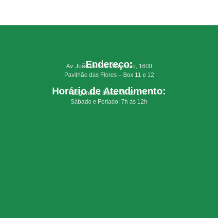
Endereço:
Av. João Batista Vetorasso, 1600
Pavilhão das Flores – Box 11 e 12
Horário de Atendimento:
Segunda a Sexta: 7h às 17h
Sábado e Feriado: 7h às 12h