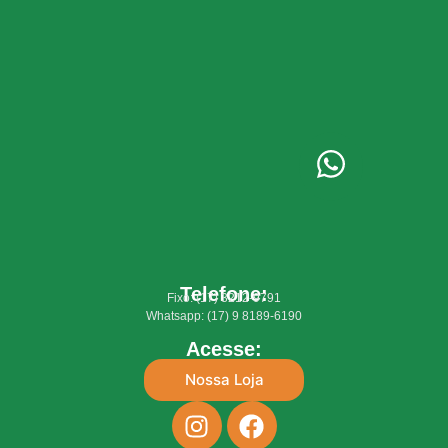
Telefone:
Fixo: (17) 3212-9791
Whatsapp: (17) 9 8189-6190
Acesse:
Nossa Loja